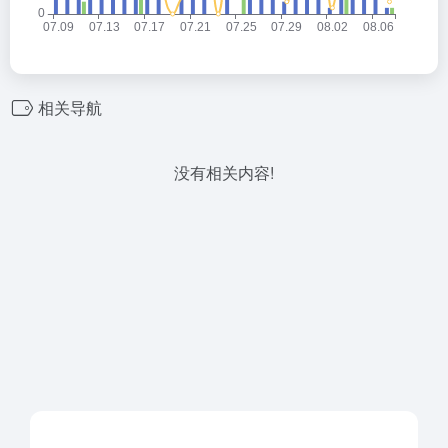
相关导航
没有相关内容!