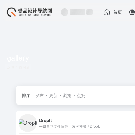
首页
gallery
共 1 篇网址
排序
发布
更新
浏览
点赞
DropIt
一键自动文件归类，效率神器「DropIt」