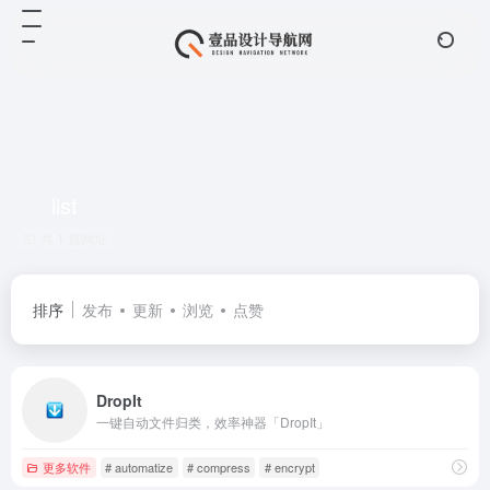
list
共 1 篇网址
排序
发布
更新
浏览
点赞
DropIt
一键自动文件归类，效率神器「DropIt」
更多软件
# automatize
# compress
# encrypt