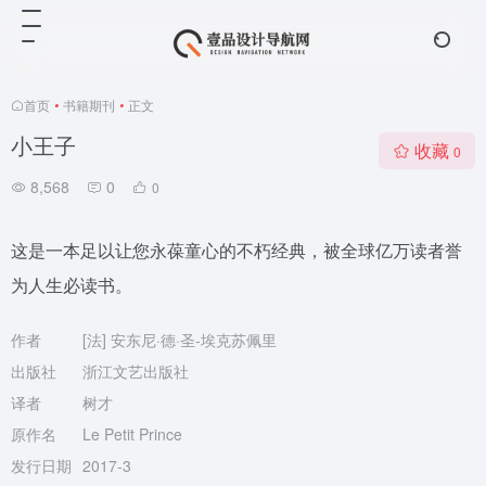
首页
•
书籍期刊
•
正文
小王子
收藏
0
8,568
0
0
这是一本足以让您永葆童心的不朽经典，被全球亿万读者誉
为人生必读书。
作者
[法] 安东尼·德·圣-埃克苏佩里
出版社
浙江文艺出版社
译者
树才
原作名
Le Petit Prince
发行日期
2017-3