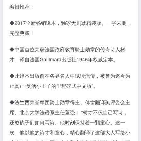
编辑推荐：
◆2017全新畅销译本，独家无删减精装版。一字未删，
完整典藏！
◆中国首位荣获法国政府教育骑士勋章的传奇诗人树
才，译自法国Gallimard出版社1945年权威定本。
◆此译本出版前在各界名人中试读流传，被誉为迄今为
止真正“复活小王子的里程碑式中文版”。
◆法兰西荣誉军团骑士勋章得主、傅雷翻译奖评委会主
席、北京大学法语系主任董强： “树才不仅自己写诗，
还教孩子们如何写诗。他时刻保持着一颗童心。这一
次，他以他的诗才和童心，精心翻译了这部大人写给小