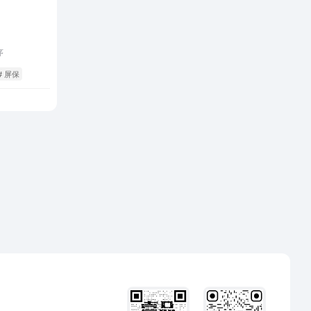
序
# 屏保