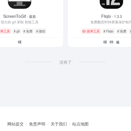
ScreenToGif
Fliqlo
- 最新
- 1.3.3
强大的 gif 录制 剪辑工具
免费翻页时钟屏幕保护程
效率工具
# gif
# 免费
# 微软
效率工具
# Fliqlo
# 免费
没有了
网站提交
免责声明
关于我们
站点地图